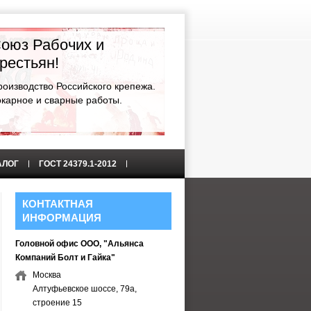
оюз Рабочих и
рестьян!
роизводство Российского крепежа.
окарное и сварные работы.
АЛОГ
ГОСТ 24379.1-2012
КОНТАКТНАЯ
ИНФОРМАЦИЯ
Головной офис ООО, "Альянса
Компаний Болт и Гайка"
Москва
Алтуфьевское шоссе, 79а,
строение 15